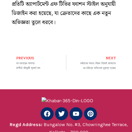
প্রতিটি অ্যাপার্টমেন্ট এফ টিভির ফ্যাশন স্টাইল অনুযায়ী
ডিজাইন করা হয়েছে, যা ক্রেতাদের কাছে এক নতুন
অভিজ্ঞতা তুলে ধরবে।
PREVIOUS
NEXT
Prev
Ne
বন দফতরের সাফল্য
বর্ধমানের সভায় সৌরভ নিজেই জানালেন
মৈপীঠে খাঁচাবন্দী ক্ষুধার্ত বাঘ
ওর চরিত্রে অভিনেতা চূড়ান্ত হয়েছে
F
T
Y
P
a
w
o
i
c
i
u
n
Regd
Address:
Bungalow No. #3, Chowringhee Terrace,
e
t
t
t