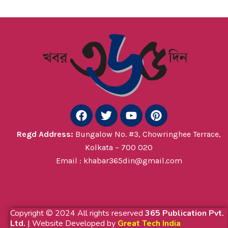
F
T
Y
P
a
w
o
i
c
i
u
n
Regd
Address:
Bungalow No. #3, Chowringhee Terrace,
e
t
t
t
Kolkata – 700 020
b
t
u
e
Email : khabar365din@gmail.com
o
e
b
r
o
r
e
e
k
s
t
Copyright © 2024 All rights reserved
365 Publication Pvt.
Ltd.
| Website Developed by
Great Tech India