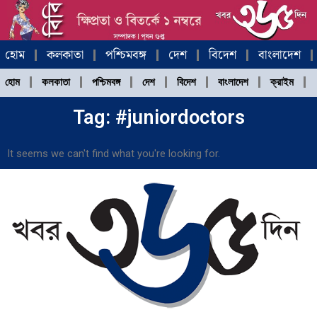
Skip
to
content
হোম
কলকাতা
পশ্চিমবঙ্গ
দেশ
বিদেশ
বাংলাদেশ
হোম
কলকাতা
পশ্চিমবঙ্গ
দেশ
বিদেশ
বাংলাদেশ
ক্রাইম
Tag: #juniordoctors
It seems we can't find what you're looking for.