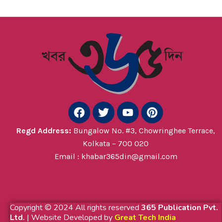
F
T
Y
P
a
w
o
i
c
i
u
n
Regd
Address:
Bungalow No. #3, Chowringhee Terrace,
e
t
t
t
Kolkata – 700 020
b
t
u
e
Email : khabar365din@gmail.com
o
e
b
r
o
r
e
e
k
s
t
Copyright © 2024 All rights reserved
365 Publication Pvt.
Ltd.
| Website Developed by
Great Tech India